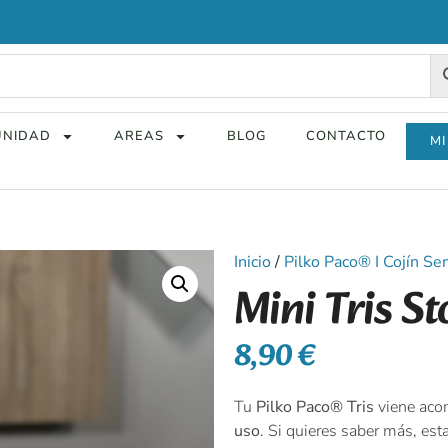
NIDAD
AREAS
BLOG
CONTACTO
MI
Inicio
/
Pilko Paco® I Cojín S
Mini Tris S
8,90
€
Tu
Pilko Paco® Tris
viene ac
uso
. Si quieres saber más, es