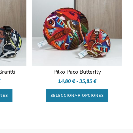
rafitti
Pilko Paco Butterfly
€
14,80
€
-
35,85
€
ONES
SELECCIONAR OPCIONES