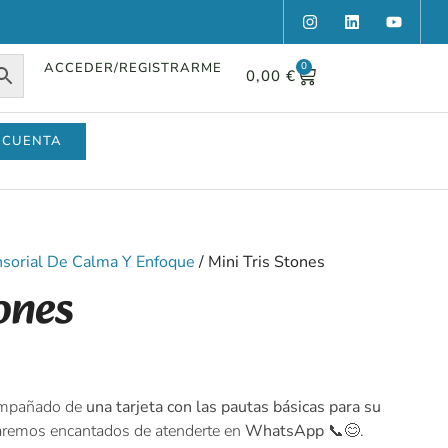
ACCEDER/REGISTRARME
0
0,00
€
 CUENTA
ensorial De Calma Y Enfoque
/ Mini Tris Stones
tones
ompañado de
una tarjeta con las pautas básicas para su
taremos encantados de atenderte en
WhatsApp 📞😊
.