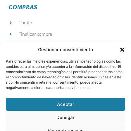
COMPRAS
Carrito
Finalizar compra
Mi cuenta
Gestionar consentimiento
Devoluciones y reembolsos
Para ofrecer las mejores experiencias, utilizamos tecnologías como las
cookies para almacenar y/o acceder a la información del dispositivo. El
consentimiento de estas tecnologías nos permitirá procesar datos como
el comportamiento de navegación o las identificaciones únicas en este
sitio. No consentir o retirar el consentimiento, puede afectar
negativamente a ciertas características y funciones.
Aviso legal
Privacidad
Cookies
Accesibilidad
Aceptar
Denegar
Copyright © 2025 | Edimar Novo Styl
S.L..– Todos los derechos reservados |
Ver preferencias