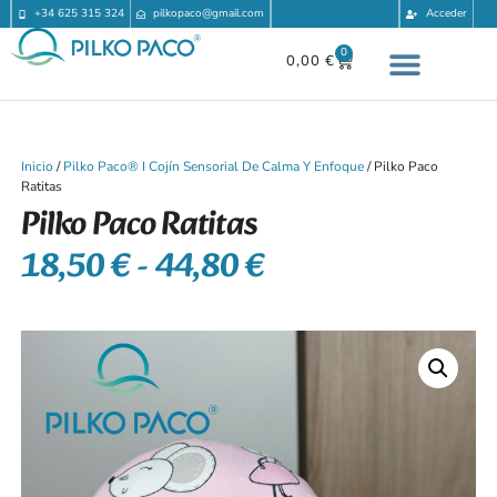
+34 625 315 324
pilkopaco@gmail.com
Acceder
0
0,00
€
Inicio
/
Pilko Paco® I Cojín Sensorial De Calma Y Enfoque
/ Pilko Paco
Ratitas
Pilko Paco Ratitas
18,50
€
-
44,80
€