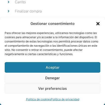
Carrito
Finalizar compra
Mi cuenta
Gestionar consentimiento
Devoluciones y reembolsos
Para ofrecer las mejores experiencias, utilizamos tecnologías como las
cookies para almacenar y/o acceder a la información del dispositivo. El
consentimiento de estas tecnologías nos permitirá procesar datos como
el comportamiento de navegación o las identificaciones únicas en este
sitio. No consentir o retirar el consentimiento, puede afectar
negativamente a ciertas características y funciones.
Aviso legal
Privacidad
Cookies
Accesibilidad
Aceptar
Denegar
Copyright © 2025 | Edimar Novo Styl
S.L..– Todos los derechos reservados |
Ver preferencias
Diseño, Desarrollo Web y SEO de
manufraga.net
Política de cookies
Política de privacidad