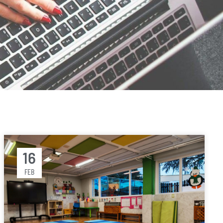
16
FEB