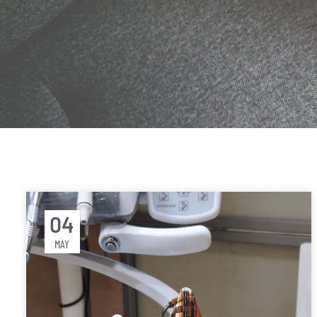
04
MAY