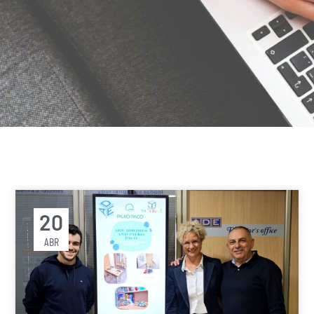
20
ABR