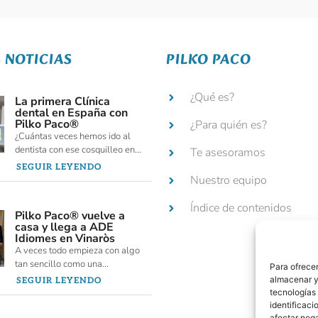
 NOTICIAS
PILKO PACO
¿Qué es?
La primera Clínica
dental en España con
Pilko Paco®
¿Para quién es?
¿Cuántas veces hemos ido al
dentista con ese cosquilleo en...
Te asesoramos
SEGUIR LEYENDO
Nuestro equipo
Índice de contenidos
Pilko Paco® vuelve a
casa y llega a ADE
Idiomes en Vinaròs
A veces todo empieza con algo
tan sencillo como una...
Para ofrecer
almacenar y/
SEGUIR LEYENDO
tecnologías
identificaci
afectar nega