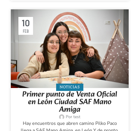
10
FEB
NOTICIAS
Primer punto de Venta Oficial
en León Ciudad SAF Mano
Amiga
Por
test
Hay encuentros que abren camino Pilko Paco
llega a SAF Mano Amiga, en León Y de pronto,