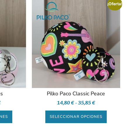
¡Oferta!
as
Pilko Paco Classic Peace
€
14,80
€
-
35,85
€
ONES
SELECCIONAR OPCIONES