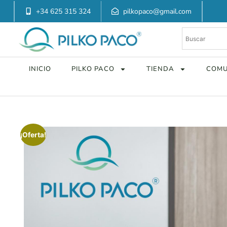
+34 625 315 324
pilkopaco@gmail.com
INICIO
PILKO PACO
TIENDA
COMU
¡Oferta!