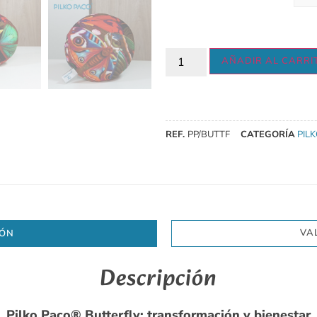
AÑADIR AL CARRI
REF.
PP/BUTTF
CATEGORÍA
PIL
VA
IÓN
Descripción
Pilko Paco® Butterfly: transformación y bienestar