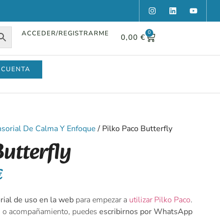
ACCEDER/REGISTRARME
0
0,00
€
 CUENTA
ensorial De Calma Y Enfoque
/ Pilko Paco Butterfly
Butterfly
€
rial de uso en la web
para empezar a
utilizar Pilko Paco
.
ón o acompañamiento, puedes
escribirnos por WhatsApp