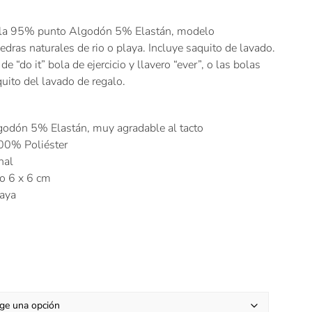
 tela 95% punto Algodón 5% Elastán, modelo
ras naturales de rio o playa. Incluye saquito de lavado.
de “do it” bola de ejercicio y llavero “ever”, o las bolas
quito del lavado de regalo.
odón 5% Elastán, muy agradable al tacto
100% Poliéster
nal
ro 6 x 6 cm
laya