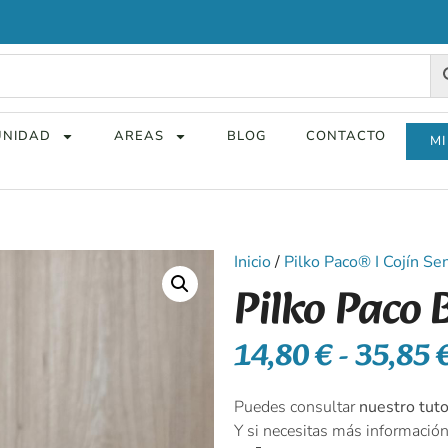
NIDAD
AREAS
BLOG
CONTACTO
MI
Inicio
/
Pilko Paco® I Cojín S
Pilko Paco 
14,80
€
-
35,85
Puedes consultar
nuestro tuto
Y si necesitas más informaci