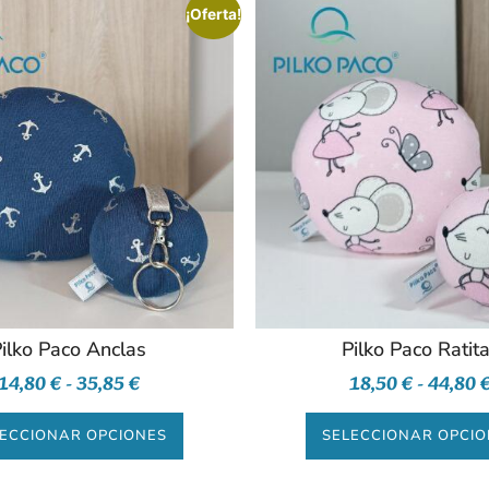
¡Oferta!
ilko Paco Anclas
Pilko Paco Ratit
14,80
€
-
35,85
€
18,50
€
-
44,80
ECCIONAR OPCIONES
SELECCIONAR OPCI